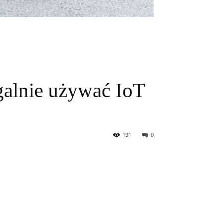
galnie używać IoT
191
0