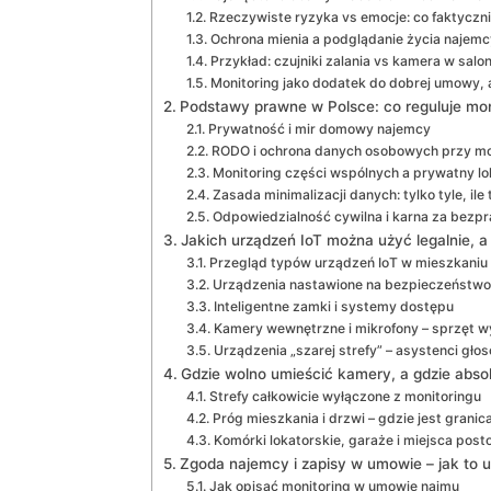
Rzeczywiste ryzyka vs emocje: co faktyczni
Ochrona mienia a podglądanie życia najemc
Przykład: czujniki zalania vs kamera w salon
Monitoring jako dodatek do dobrej umowy, 
Podstawy prawne w Polsce: co reguluje mo
Prywatność i mir domowy najemcy
RODO i ochrona danych osobowych przy mo
Monitoring części wspólnych a prywatny lo
Zasada minimalizacji danych: tylko tyle, ile
Odpowiedzialność cywilna i karna za bezp
Jakich urządzeń IoT można użyć legalnie, a
Przegląd typów urządzeń IoT w mieszkaniu
Urządzenia nastawione na bezpieczeństwo,
Inteligentne zamki i systemy dostępu
Kamery wewnętrzne i mikrofony – sprzęt w
Urządzenia „szarej strefy” – asystenci głos
Gdzie wolno umieścić kamery, a gdzie abso
Strefy całkowicie wyłączone z monitoringu
Próg mieszkania i drzwi – gdzie jest granic
Komórki lokatorskie, garaże i miejsca post
Zgoda najemcy i zapisy w umowie – jak to u
Jak opisać monitoring w umowie najmu