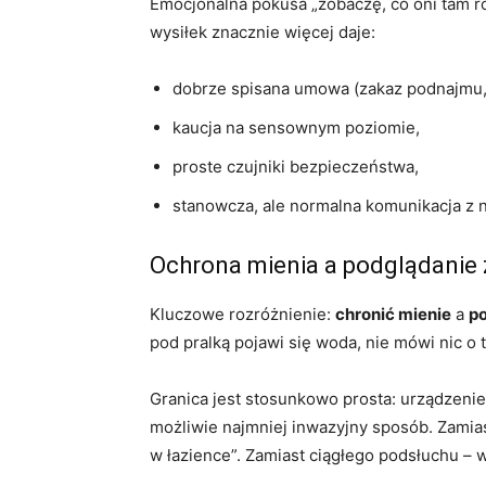
Emocjonalna pokusa „zobaczę, co oni tam r
wysiłek znacznie więcej daje:
dobrze spisana umowa (zakaz podnajmu, j
kaucja na sensownym poziomie,
proste czujniki bezpieczeństwa,
stanowcza, ale normalna komunikacja z 
Ochrona mienia a podglądanie 
Kluczowe rozróżnienie:
chronić mienie
a
p
pod pralką pojawi się woda, nie mówi nic o
Granica jest stosunkowo prosta: urządzeni
możliwie najmniej inwazyjny sposób. Zamiast
w łazience”. Zamiast ciągłego podsłuchu – 