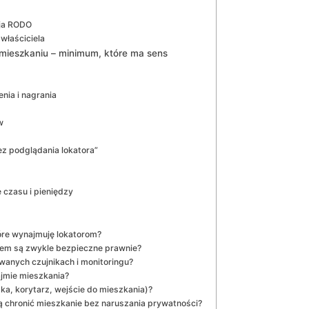
cja RODO
łaściciela
 mieszkaniu – minimum, które ma sens
nia i nagrania
w
z podglądania lokatora”
e czasu i pieniędzy
óre wynajmuję lokatorom?
jem są zwykle bezpieczne prawnie?
anych czujnikach i monitoringu?
jmie mieszkania?
tka, korytarz, wejście do mieszkania)?
ją chronić mieszkanie bez naruszania prywatności?