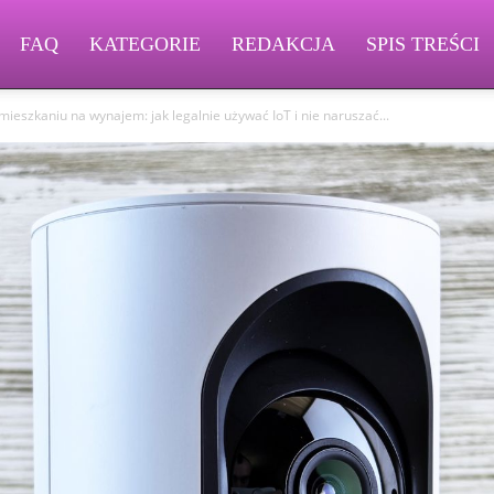
FAQ
KATEGORIE
REDAKCJA
SPIS TREŚCI
mieszkaniu na wynajem: jak legalnie używać IoT i nie naruszać...