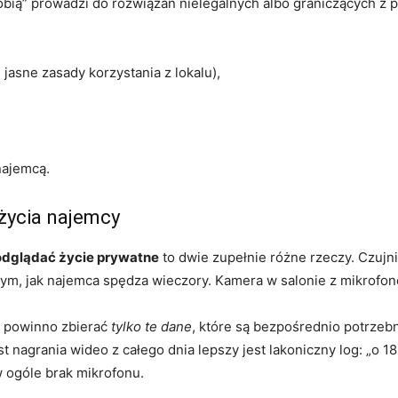
obią” prowadzi do rozwiązań nielegalnych albo graniczących z 
asne zasady korzystania z lokalu),
najemcą.
życia najemcy
odglądać życie prywatne
to dwie zupełnie różne rzeczy. Czujni
 tym, jak najemca spędza wieczory. Kamera w salonie z mikrofon
e powinno zbierać
tylko te dane
, które są bezpośrednio potrzebn
 nagrania wideo z całego dnia lepszy jest lakoniczny log: „o 1
w ogóle brak mikrofonu.