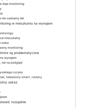
e daje monitoring
y
ie
a nie cudowny lek
nitoring w mieszkaniu na wynajem
nitoringu
kal mieszkalny
 trzeba
rawny monitoring
 które są problematyczne
 na wynajem
 nie na podgląd
ysokiego ryzyka
owi, telewizory smart, routery
lutny zakaz
a
ojowe
stawić rozsądnie