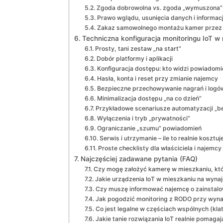
Zgoda dobrowolna vs. zgoda „wymuszona”
Prawo wglądu, usunięcia danych i informa
Zakaz samowolnego montażu kamer przez w
Techniczna konfiguracja monitoringu IoT w
Prosty, tani zestaw „na start”
Dobór platformy i aplikacji
Konfiguracja dostępu: kto widzi powiadomie
Hasła, konta i reset przy zmianie najemcy
Bezpieczne przechowywanie nagrań i logó
Minimalizacja dostępu „na co dzień”
Przykładowe scenariusze automatyzacji „be
Wyłączenia i tryb „prywatności”
Ograniczanie „szumu” powiadomień
Serwis i utrzymanie – ile to realnie kosztuj
Proste checklisty dla właściciela i najemcy
Najczęściej zadawane pytania (FAQ)
Czy mogę założyć kamerę w mieszkaniu, kt
Jakie urządzenia IoT w mieszkaniu na wyna
Czy muszę informować najemcę o zainstalow
Jak pogodzić monitoring z RODO przy wyna
Co jest legalne w częściach wspólnych (kla
Jakie tanie rozwiązania IoT realnie pomaga