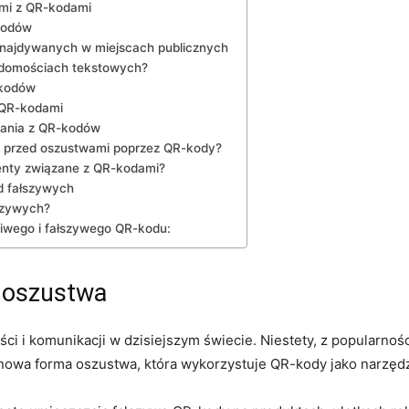
ymi z QR-kodami
kodów
ajdywanych w ‌miejscach ⁣publicznych
adomościach tekstowych?
-kodów
z QR-kodami
nia​ z​ QR-kodów
ię przed oszustwami poprzez QR-kody?
nty związane z‍ QR-kodami?
⁣ fałszywych
szywych?
iwego i fałszywego QR-kodu:
a oszustwa
i ‌i komunikacji⁣ w ‌dzisiejszym świecie. ⁣Niestety, z popularnoś
nowa forma oszustwa, która wykorzystuje QR-kody jako narzędzi