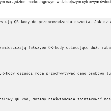
ym ‌narzędziem marketingowym w⁢ dzisiejszym cyfrowym świecie.
ystują QR-kody do przeprowadzania oszustw. Jak dzi
zamieszczają fałszywe QR-kody obiecujące duże raba
QR-kody oszuści mogą przechwytywać dane osobowe lu
ośliwy QR-kod, możemy nieświadomie zainfekować nas