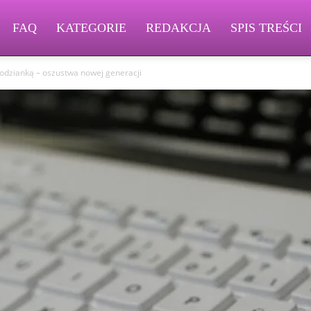
FAQ
KATEGORIE
REDAKCJA
SPIS TREŚCI
odzianką – oszustwa nowej generacji