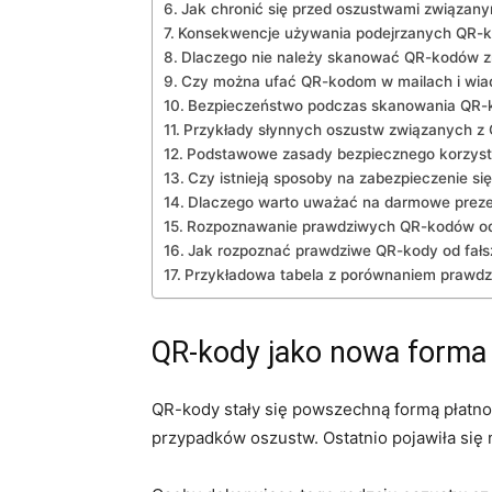
Jak chronić się przed oszustwami związan
Konsekwencje używania podejrzanych QR-
Dlaczego nie należy skanować QR-kodów zn
Czy można ufać QR-kodom w ​mailach⁣ i wi
Bezpieczeństwo podczas skanowania QR
Przykłady słynnych‌ oszustw związanych ⁣
Podstawowe zasady bezpiecznego korzysta
Czy istnieją sposoby na zabezpieczenie s
Dlaczego warto uważać na darmowe‌ preze
Rozpoznawanie prawdziwych QR-kodów od
Jak rozpoznać‌ prawdziwe QR-kody od fał
Przykładowa tabela z porównaniem prawdz
QR-kody ⁣jako nowa form
QR-kody stały się powszechną formą⁢ płatnośc
przypadków oszustw. Ostatnio pojawiła się 