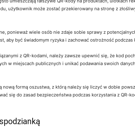
sto umieszczają fałszywe QR-kody ​na produktach, ulotkach re
odu, użytkownik może zostać przekierowany na stronę z złoś
ne, ponieważ wiele osób nie zdaje sobie sprawy z potencjalny
, ⁢aby ​być świadomym ryzyka ​i zachować ostrożność podczas 
iązanymi z QR-kodami,​ należy zawsze upewnić się, że kod poch
h w miejscach publicznych i unikać⁣ podawania swoich ⁢dany
wą formą⁤ oszustwa, z którą należy się ​liczyć w dobie powszechn
wać się do zasad bezpieczeństwa podczas ⁤korzystania z QR-k
iespodzianką