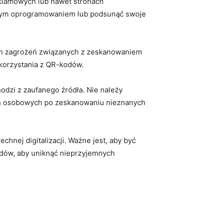
klamowych lub nawet ‍stronach
liwym oprogramowaniem lub podsunąć swoje
ch zagrożeń​ związanych z zeskanowaniem‌
korzystania z QR-kodów.
odzi z zaufanego źródła. Nie należy
ch ⁣osobowych po zeskanowaniu nieznanych
ej digitalizacji.⁤ Ważne jest, aby⁤ być⁢
odów, aby uniknąć nieprzyjemnych