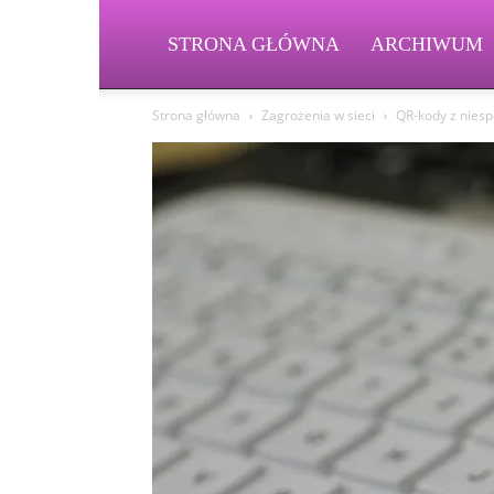
STRONA GŁÓWNA
ARCHIWUM
Strona główna
Zagrożenia w sieci
QR-kody z niesp