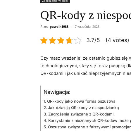
Zagrożenia w sieci
QR-kody z niespod
Przez
pawelh1988
-
17 września, 2025
3.7/5 - (4 votes)
Czy masz wrażenie, że⁣ ostatnio gubisz się 
technologicznymi, stały się ​teraz pułapką 
QR-kodami i jak unikać nieprzyjemnych nies
Nawigacja:
QR-kody ⁣jako nowa forma oszustwa
Jak działają QR-kody⁤ z niespodzianką
Zagrożenia związane z QR-kodami
Korzystanie z nieznanych QR-kodów może ⁤
Oszustwa związane z fałszywymi ⁣promocja