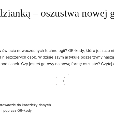
zianką – oszustwa nowej g
w ‌świecie nowoczesnych technologii? QR-kody, ⁤które jeszcze‌ 
dla nieszczerych osób. W​ dzisiejszym ⁤artykule poszerzymy nas
podzianek. Czy jesteś gotowy na nową formę oszustw? Czytaj da
prowadzić do kradzieży danych
mi poprzez QR-kody