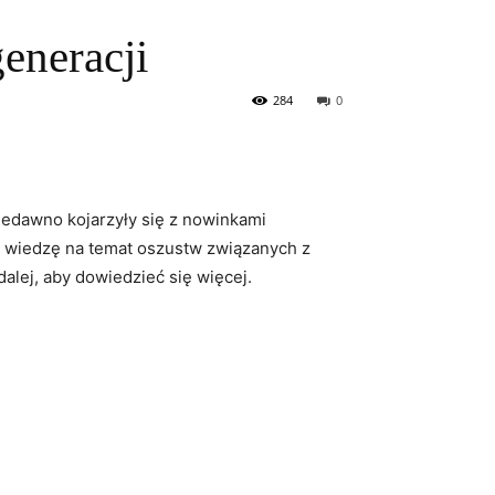
eneracji
284
0
niedawno kojarzyły się z nowinkami
zą wiedzę na temat⁣ oszustw związanych z
lej, ⁢aby dowiedzieć się więcej.