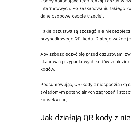
Osoby dokonujące tego rodzaju oszustw czę
internetowych. Po zeskanowaniu takiego k
dane⁣ osobowe ⁤osobie⁢ trzeciej.
Takie oszustwa są szczególnie niebezpiecz
przypadkowego QR-kodu. Dlatego ważne jest
Aby zabezpieczyć​ się przed ⁤oszustwami zw
skanować przypadkowych kodów znalezionyc
kodów.
Podsumowując, QR-kody z niespodzianką są no
świadomym ⁣potencjalnych zagrożeń i stoso
konsekwencji.
Jak działają QR-kody⁤ z n