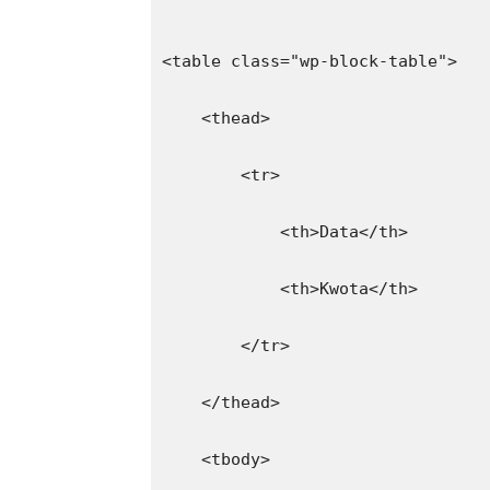
<table class="wp-block-table">
    <thead>
        <tr>
            <th>Data</th>
            <th>Kwota</th>
        </tr>
    </thead>
    <tbody>