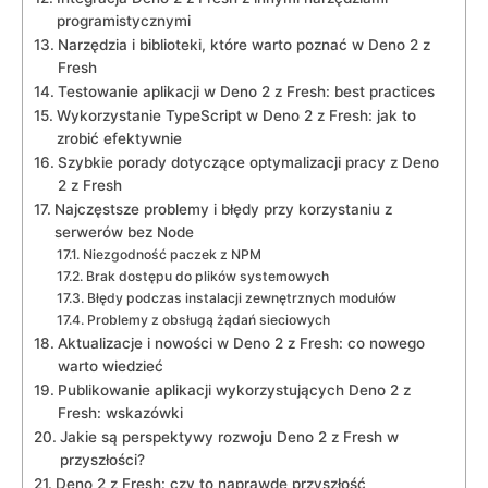
programistycznymi
Narzędzia i biblioteki, które warto poznać w Deno 2 z
Fresh
Testowanie aplikacji w Deno 2 z Fresh: ​best practices
Wykorzystanie TypeScript⁢ w ⁤Deno 2 ​z ⁤Fresh: jak ⁢to
⁤zrobić efektywnie
Szybkie‍ porady dotyczące optymalizacji pracy z Deno
2 ‌z Fresh
Najczęstsze problemy i błędy ‍przy korzystaniu z
serwerów ‌bez⁢ Node
Niezgodność paczek z⁤ NPM
Brak dostępu⁢ do plików systemowych
Błędy⁢ podczas instalacji ⁣zewnętrznych modułów
Problemy z obsługą żądań sieciowych
Aktualizacje i nowości w ⁢Deno 2 z ​Fresh: ⁢co nowego
warto ‌wiedzieć
Publikowanie aplikacji wykorzystujących Deno 2 ⁣z ​
Fresh: wskazówki
Jakie są perspektywy rozwoju Deno 2 z Fresh w
⁤przyszłości?
Deno⁤ 2 z Fresh: czy to naprawdę przyszłość