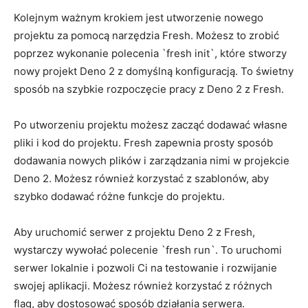
Kolejnym ważnym krokiem jest utworzenie nowego
projektu za ⁣pomocą​ narzędzia Fresh. Możesz​ to zrobić
poprzez wykonanie polecenia‍ `fresh ‌init`, które stworzy
nowy projekt Deno 2 z domyślną konfiguracją. To świetny
sposób na ⁤szybkie rozpoczęcie pracy z⁣ Deno 2 z Fresh.
Po utworzeniu⁣ projektu możesz zacząć dodawać własne
pliki i​ kod do‌ projektu. Fresh zapewnia prosty⁣ sposób
dodawania nowych plików i zarządzania nimi ‌w projekcie
Deno ‌2.⁣ Możesz również‌ korzystać z szablonów, aby
⁢szybko ‍dodawać różne funkcje⁣ do projektu.
Aby uruchomić serwer z projektu Deno 2 z Fresh,‌
wystarczy wywołać ⁢polecenie‌ `fresh run`.​ To uruchomi
serwer lokalnie i pozwoli Ci⁤ na testowanie i rozwijanie
swojej aplikacji. Możesz również ⁣korzystać z różnych
flag, ⁤aby dostosować sposób działania serwera.