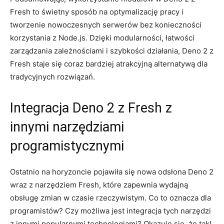
Fresh to ‍świetny⁤ sposób na optymalizację ⁤pracy i
tworzenie nowoczesnych serwerów bez‌ konieczności
korzystania z​ Node.js. Dzięki modularności, ‍łatwości
zarządzania zależnościami i szybkości ⁤działania, Deno 2 z‍
Fresh staje się coraz ‌bardziej⁣ atrakcyjną alternatywą​ dla
tradycyjnych⁢ rozwiązań.
Integracja Deno 2 z Fresh z
innymi narzędziami
programistycznymi
Ostatnio na horyzoncie pojawiła się nowa odsłona ‍Deno ⁢2
wraz z narzędziem Fresh, które zapewnia wydajną
⁤obsługę zmian‌ w czasie rzeczywistym. Co to oznacza⁤ dla
programistów? Czy⁣ możliwa‌ jest integracja tych narzędzi⁤
z innymi popularnymi⁢ technologiami? Okazuje⁣ się, że⁤ tak!