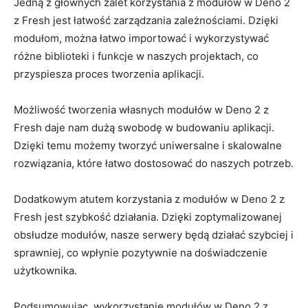
Jedną z‍ głównych zalet korzystania z ⁣modułów w⁤ Deno 2​
z‍ Fresh jest ⁤łatwość ‍zarządzania⁣ zależnościami. Dzięki
modułom, można łatwo importować i ⁣wykorzystywać
różne biblioteki i funkcje w naszych⁣ projektach, co
przyspiesza proces tworzenia aplikacji.
Możliwość tworzenia‍ własnych modułów ⁤w⁣ Deno 2 z⁤
Fresh daje nam dużą swobodę w budowaniu aplikacji.
Dzięki ⁣temu możemy tworzyć uniwersalne i skalowalne
rozwiązania,​ które łatwo dostosować do⁣ naszych potrzeb.
Dodatkowym ‍atutem korzystania z‌ modułów ​w Deno 2 z⁢
Fresh ‍jest szybkość działania. Dzięki zoptymalizowanej
obsłudze modułów, nasze​ serwery będą‍ działać szybciej i
sprawniej, co wpłynie pozytywnie na doświadczenie
użytkownika.
Podsumowując, wykorzystanie ‌modułów w Deno 2 ‍z