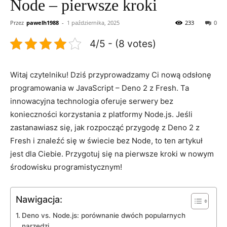
Node – pierwsze kroki
Przez
pawelh1988
-
1 października, 2025
233
0
4/5 - (8 votes)
Witaj czytelniku!‌ Dziś przyprowadzamy⁣ Ci ⁢nową‍ odsłonę
programowania w JavaScript – Deno ​2 z Fresh. ⁣Ta
innowacyjna​ technologia ⁤oferuje ⁣serwery bez⁢
konieczności korzystania z platformy ‍Node.js. Jeśli
zastanawiasz ‍się,‌ jak rozpocząć​ przygodę z Deno 2​ z
‌Fresh i znaleźć się w świecie bez Node, ⁢to‍ ten artykuł
⁤jest dla ‍Ciebie. ‌Przygotuj się⁣ na ‍pierwsze ‍kroki ⁣w nowym‍
środowisku⁢ programistycznym!
Nawigacja:
Deno vs. ⁤Node.js: porównanie ⁤dwóch popularnych
narzędzi