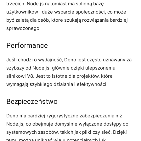
trzecich. ‌Node.js natomiast ma solidną bazę
użytkowników ⁤i duże wsparcie‌ społeczności, co może
być ⁣zaletą dla osób, które szukają rozwiązania bardziej
sprawdzonego.
Performance
Jeśli chodzi o wydajność, Deno jest często uznawany za
szybszy⁢ od Node.js, głównie dzięki ulepszonemu
silnikowi​ V8. Jest to⁤ istotne dla projektów, które
wymagają szybkiego⁤ działania i efektywności.
Bezpieczeństwo
Deno ma bardziej rygorystyczne zabezpieczenia‍ niż
Node.js,​ co obejmuje domyślnie ⁤wyłączone dostępy do
systemowych zasobów, takich⁣ jak pliki czy sieć. Dzięki‍
temu można ⁤uniknąć wielu ⁢potencjalnych⁣ luk