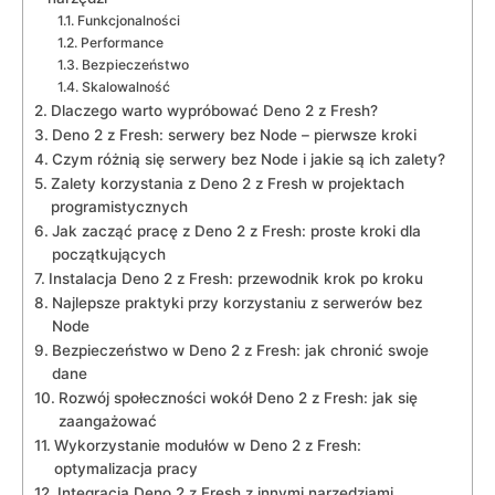
Funkcjonalności
Performance
Bezpieczeństwo
Skalowalność
Dlaczego warto wypróbować Deno ‍2 z‌ Fresh?
Deno 2 z ⁣Fresh: serwery bez Node ​– pierwsze ⁢kroki
Czym różnią się serwery bez Node i jakie⁤ są ich zalety?
Zalety korzystania​ z Deno 2⁢ z Fresh ⁤w​ projektach
programistycznych
Jak ⁣zacząć pracę ‍z Deno 2‌ z‍ Fresh: proste ⁣kroki dla​
początkujących
Instalacja‍ Deno 2 z Fresh: przewodnik krok ⁤po‌ kroku
Najlepsze praktyki przy korzystaniu z ⁣serwerów bez ​
Node
Bezpieczeństwo w Deno 2 z⁢ Fresh: jak chronić⁢ swoje
dane
Rozwój społeczności wokół ⁣Deno 2 z Fresh: jak się
zaangażować
Wykorzystanie modułów w Deno 2 z ⁤Fresh:‍
optymalizacja pracy
Integracja Deno 2 z Fresh z innymi narzędziami