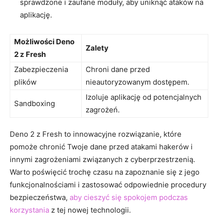
‌sprawdzone⁣ i zaufane moduły, ⁤aby uniknąć ataków ⁢na
aplikację.
Możliwości Deno
Zalety
2⁤ z Fresh
Zabezpieczenia
Chroni ⁢dane przed⁣
plików
nieautoryzowanym dostępem.
Izoluje ⁢aplikację od potencjalnych
Sandboxing
zagrożeń.
Deno​ 2 z ⁤Fresh to‌ innowacyjne ‌rozwiązanie, które⁢
pomoże chronić Twoje⁤ dane przed atakami‍ hakerów i
innymi ‌zagrożeniami związanych z⁣ cyberprzestrzenią.
Warto poświęcić trochę czasu na ⁢zapoznanie się z jego
funkcjonalnościami i zastosować odpowiednie procedury
bezpieczeństwa,​
aby cieszyć się spokojem podczas
korzystania
⁤z tej nowej ⁤technologii.