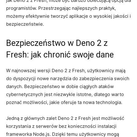
jak ⁢Deno ‍2 z Fresh, może być ⁢bardzo obiecującą opcją dla⁢
programistów.⁢ Przestrzegając najlepszych praktyk,
możemy efektywnie⁤ tworzyć aplikacje ‍o wysokiej jakości i
⁣bezpieczeństwie.
Bezpieczeństwo w Deno 2 z⁢
Fresh: jak chronić⁢ swoje dane
W najnowszej‍ wersji Deno 2 z Fresh, użytkownicy mają
do dyspozycji ‍nowe narzędzia do zabezpieczenia ⁣swoich
danych. Bezpieczeństwo w dobie ciągłych ataków
‍cybernetycznych jest ⁤niezwykle ⁤istotne, ‌dlatego‌ warto
poznać​ możliwości, ⁤jakie oferuje ta nowa ‌technologia.
Jedną z głównych‌ zalet⁤ Deno 2 z Fresh ‍jest możliwość​
korzystania z serwerów bez konieczności instalacji
⁣frameworka Node.js. Dzięki temu użytkownicy mogą