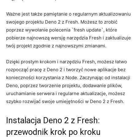
Ważne jest ​także pamiętanie o regularnym aktualizowaniu
⁢swojego ⁤projektu Deno ​2 z Fresh. ‍Możesz to‌ zrobić
poprzez wywołanie polecenia `fresh update`, ⁣które
pobierze najnowszą ‍wersję ⁣narzędzia Fresh i zaktualizuje
twój‍ projekt zgodnie​ z najnowszymi ⁣zmianami.
Dzięki prostym krokom i narzędziu Fresh, ⁣możesz‌ łatwo‍
rozpocząć ⁢pracę z​ Deno 2 i tworzyć⁢ nowe aplikacje bez
konieczności korzystania z⁤ Node.⁤ Zaczynając od instalacji
Deno, poprzez ⁤tworzenie projektu, ‍dodawanie plików,⁤
uruchamianie serwera i⁣ regularne aktualizacje, możesz
szybko ​rozwijać swoje umiejętności‍ w Deno 2​ z Fresh.
Instalacja‍ Deno 2 z Fresh:
przewodnik krok ⁤po‌ kroku