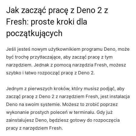
Jak ⁣zacząć pracę ‍z Deno 2‌ z‍
Fresh: proste ⁣kroki dla​
początkujących
Jeśli jesteś nowym użytkownikiem programu Deno, ⁣może
być trochę przytłaczające, ​aby zacząć pracę‍ z tym‍
narzędziem. ⁢Jednak z‌ pomocą narzędzia Fresh, możesz
szybko i łatwo rozpocząć pracę z Deno 2.
Jednym z pierwszych‍ kroków,‍ który musisz podjąć,‌ aby​
zacząć pracę z Deno ⁤2​ z narzędziem‍ Fresh, jest instalacja
Deno⁢ na swoim systemie. Możesz​ to‍ zrobić ‍poprzez
wykonanie prostych ⁤poleceń w‍ terminalu. ⁢Gdy już​
zainstalujesz Deno, będziesz gotowy‍ do ‍rozpoczęcia‍
pracy z narzędziem Fresh.