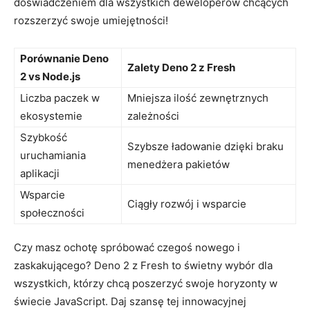
doświadczeniem dla wszystkich deweloperów‍ chcących
rozszerzyć swoje umiejętności!
Porównanie ⁢Deno
Zalety Deno 2 z Fresh
⁣2 vs Node.js
Liczba ​paczek ‌w
Mniejsza ilość zewnętrznych
⁤ekosystemie
⁣zależności
Szybkość
Szybsze ładowanie dzięki braku‌
uruchamiania
menedżera pakietów
‌aplikacji
Wsparcie
Ciągły rozwój i ⁣wsparcie
społeczności
Czy masz ochotę ⁤spróbować ⁤czegoś nowego ​i
zaskakującego? Deno 2 ⁣z Fresh to świetny ​wybór dla
wszystkich, którzy chcą poszerzyć swoje horyzonty w
świecie JavaScript. Daj szansę tej innowacyjnej