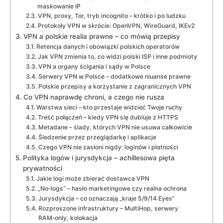
maskowanie IP
VPN, proxy, Tor, tryb incognito – krótko i po ludzku
Protokoły VPN w skrócie: OpenVPN, WireGuard, IKEv2
VPN a polskie realia prawne – co mówią przepisy
Retencja danych i obowiązki polskich operatorów
Jak VPN zmienia to, co widzi polski ISP i inne podmioty
VPN a organy ścigania i sądy w Polsce
Serwery VPN w Polsce – dodatkowe niuanse prawne
Polskie przepisy a korzystanie z zagranicznych VPN
Co VPN naprawdę chroni, a czego nie rusza
Warstwa sieci – kto przestaje widzieć Twoje ruchy
Treść połączeń – kiedy VPN się dubluje z HTTPS
Metadane – ślady, których VPN nie usuwa całkowicie
Śledzenie przez przeglądarkę i aplikacje
Czego VPN nie zasłoni nigdy: loginów i płatności
Polityka logów i jurysdykcja – achillesowa pięta
prywatności
Jakie logi może zbierać dostawca VPN
„No‑logs” – hasło marketingowe czy realna ochrona
Jurysdykcja – co oznaczają „kraje 5/9/14 Eyes”
Rozproszone infrastruktury – MultiHop, serwery
RAM‑only, kolokacja