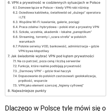
VPN a prywatność w codziennych sytuacjach w Polsce
Domowe łącze w Polsce – kiedy VPN robi różnicę
Osiedlowa kablówka, światłowód od „dużego” operatora
i LTE
Wspólne Wi‑Fi: kawiarnie, galerie, pociągi
Praca zdalna i hybrydowa – polski etat a prywatny VPN
Szkoła, uczelnia, akademik – lokalne „panoptikum”
Streaming, torrenty i „szara strefa” w polskich
warunkach
Polskie serwisy VOD, bankowość, administracja – gdzie
VPN bywa kłopotliwy
Jak świadomie wybrać VPN pod kątem prywatności
Na co patrzeć, poza ceną i liczbą serwerów
Funkcje, które realnie podbijają prywatność
„Darmowy VPN” – gdzie tkwi haczyk
Dopasowanie do polskich zastosowań: geolokalizacja,
prędkość, wsparcie
VPN jako element szerszej „higieny cyfrowej”
Najważniejsze punkty
Dlaczego w Polsce tyle mówi się o