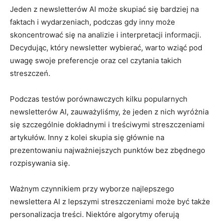
Jeden⁤ z newsletterów ⁤AI może skupiać się bardziej na
faktach i‌ wydarzeniach, podczas gdy ​inny​ może
skoncentrować się‌ na analizie ‌i⁤ interpretacji ‍informacji.
⁤Decydując, który ⁣newsletter ⁤wybierać, ⁤warto ⁣wziąć⁣ pod‍
uwagę⁤ swoje preferencje⁢ oraz⁣ cel czytania takich
streszczeń.
Podczas testów porównawczych kilku popularnych
newsletterów AI, zauważyliśmy, że jeden z nich wyróżnia
się szczególnie dokładnymi i treściwymi streszczeniami
artykułów.⁤ Inny ⁤z kolei skupia się głównie ⁢na⁤
prezentowaniu najważniejszych punktów ‍bez zbędnego
rozpisywania się.
Ważnym czynnikiem przy wyborze ⁤najlepszego
newslettera AI z lepszymi streszczeniami może być⁢ także
personalizacja⁣ treści. ⁣Niektóre algorytmy oferują