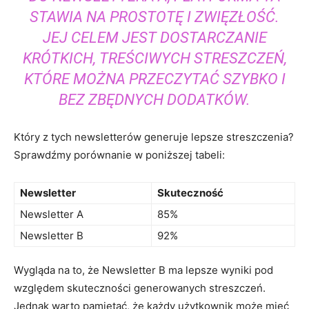
⁤STAWIA NA PROSTOTĘ⁣ I ZWIĘZŁOŚĆ.
JEJ CELEM JEST⁢ DOSTARCZANIE
KRÓTKICH, TREŚCIWYCH STRESZCZEŃ,
KTÓRE MOŻNA PRZECZYTAĆ SZYBKO ‍I
BEZ ZBĘDNYCH DODATKÓW.
Który z tych ‍newsletterów generuje lepsze streszczenia?
Sprawdźmy porównanie w poniższej ⁢tabeli:
Newsletter
Skuteczność
Newsletter A
85%
Newsletter B
92%
Wygląda na to, że Newsletter B ma lepsze wyniki ⁤pod
względem skuteczności‌ generowanych streszczeń.
Jednak ⁤warto pamiętać, że każdy użytkownik może mieć