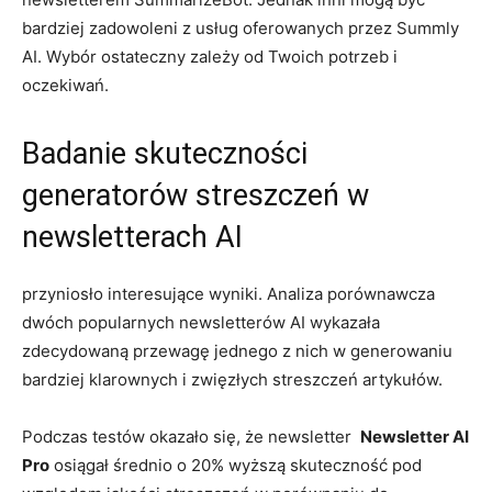
bardziej zadowoleni z ​usług oferowanych przez⁤ Summly
⁤AI. ​Wybór​ ostateczny zależy ⁢od ‍Twoich potrzeb i
oczekiwań.
Badanie⁤ skuteczności
generatorów streszczeń w⁤
newsletterach AI
przyniosło⁤ interesujące‌ wyniki. Analiza ⁣porównawcza
‌dwóch popularnych newsletterów ​AI wykazała
⁤zdecydowaną ‌przewagę jednego z nich w generowaniu
bardziej klarownych i zwięzłych streszczeń artykułów.
Podczas testów⁣ okazało się, ⁢że newsletter ‍
Newsletter AI
⁢Pro
osiągał ⁢średnio ⁢o 20% wyższą skuteczność pod