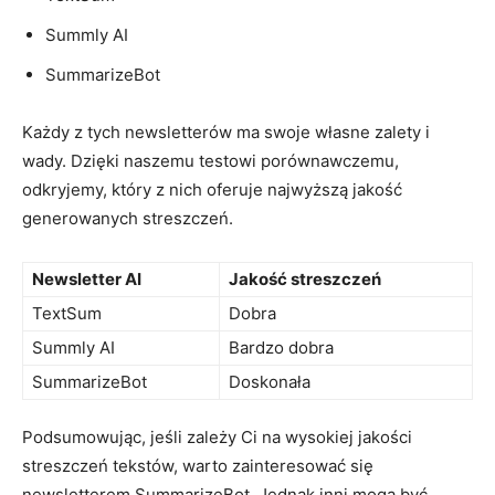
Summly AI
SummarizeBot
Każdy z tych newsletterów ma⁤ swoje własne⁢ zalety i
wady. Dzięki naszemu testowi porównawczemu,
odkryjemy, który z ⁣nich oferuje najwyższą jakość
⁢generowanych⁢ streszczeń.
Newsletter AI
Jakość streszczeń
TextSum
Dobra
Summly AI
Bardzo ⁢dobra
SummarizeBot
Doskonała
Podsumowując, jeśli ‍zależy ‍Ci na ⁣wysokiej jakości
streszczeń tekstów, warto zainteresować się
⁣newsletterem SummarizeBot. Jednak inni ⁢mogą ‍być