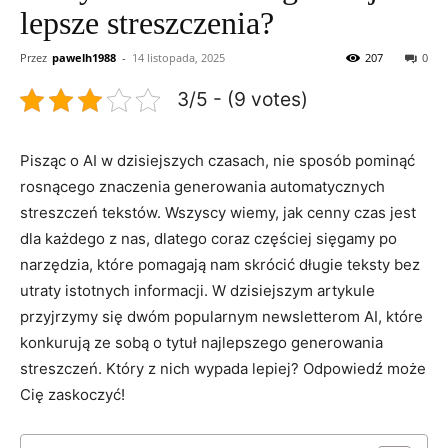
lepsze streszczenia?
Przez
pawelh1988
-
14 listopada, 2025
207
0
3/5 - (9 votes)
Pisząc o AI w dzisiejszych czasach,⁣ nie ⁢sposób pominąć
rosnącego znaczenia generowania⁣ automatycznych ​
streszczeń tekstów. Wszyscy⁤ wiemy, ‍jak⁢ cenny⁣ czas jest
dla każdego z nas, dlatego coraz częściej​ sięgamy⁣ po
narzędzia,⁣ które pomagają nam skrócić długie teksty bez
⁤utraty⁢ istotnych informacji. W dzisiejszym artykule
przyjrzymy się dwóm popularnym newsletterom​ AI, które
konkurują⁣ ze ⁣sobą o tytuł najlepszego generowania
streszczeń. Który‌ z⁤ nich wypada lepiej? Odpowiedź może​
Cię zaskoczyć!