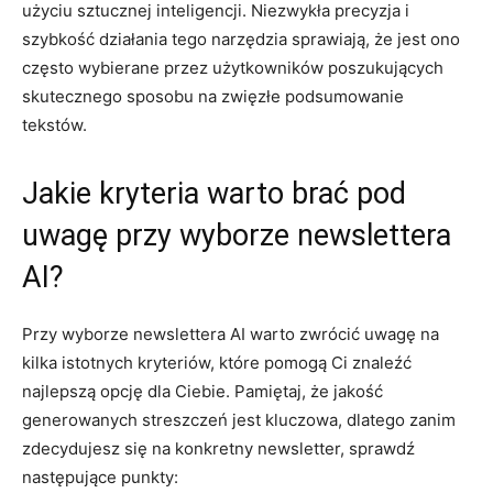
użyciu⁢ sztucznej inteligencji. Niezwykła precyzja i
szybkość działania⁣ tego‍ narzędzia sprawiają, że​ jest ​ono
często wybierane⁢ przez użytkowników​ poszukujących
skutecznego​ sposobu ‍na ⁤zwięzłe⁢ podsumowanie
tekstów.
Jakie kryteria warto brać pod
uwagę przy ​wyborze‌ newslettera
AI?
Przy⁤ wyborze newslettera AI⁢ warto‍ zwrócić ​uwagę na​
kilka istotnych ‍kryteriów,‌ które pomogą Ci znaleźć⁣
najlepszą opcję dla ⁣Ciebie. Pamiętaj, że ⁤jakość⁤
generowanych ‌streszczeń ⁣jest kluczowa,‍ dlatego zanim
⁢zdecydujesz się na konkretny newsletter, sprawdź
⁣następujące⁢ punkty: