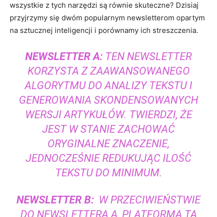
wszystkie⁢ z tych narzędzi są równie ⁤skuteczne? Dzisiaj
przyjrzymy się dwóm popularnym newsletterom opartym
na sztucznej ⁣inteligencji i ⁣porównamy ich streszczenia.
NEWSLETTER A:
⁤TEN NEWSLETTER
‍KORZYSTA Z ‍ZAAWANSOWANEGO⁣
ALGORYTMU ⁢DO ⁤ANALIZY ⁢TEKSTU I
GENEROWANIA SKONDENSOWANYCH
WERSJI ARTYKUŁÓW. TWIERDZI, ŻE⁤
JEST⁢ W STANIE⁢ ZACHOWAĆ
ORYGINALNE ZNACZENIE,
JEDNOCZEŚNIE REDUKUJĄC ILOŚĆ
TEKSTU ⁤DO MINIMUM.
NEWSLETTER B:
‍ W PRZECIWIEŃSTWIE
DO ⁤NEWSLETTERA A, PLATFORMA TA