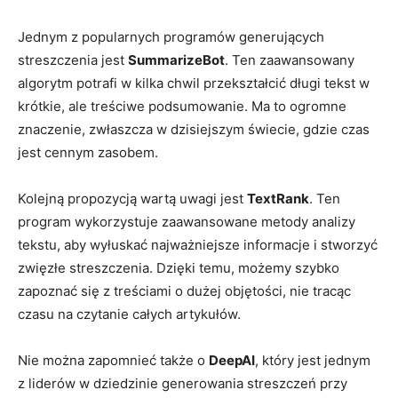
Jednym⁣ z popularnych programów generujących
streszczenia jest⁣
SummarizeBot
. Ten zaawansowany
algorytm potrafi w kilka chwil przekształcić długi tekst ⁤w
krótkie, ale treściwe podsumowanie. Ma to ogromne
znaczenie, ⁣zwłaszcza w dzisiejszym świecie, gdzie czas
jest⁣ cennym​ zasobem.
Kolejną propozycją wartą uwagi jest⁤
TextRank
. Ten
program ⁤wykorzystuje zaawansowane metody analizy
tekstu, ⁤aby wyłuskać ‌najważniejsze informacje i stworzyć
zwięzłe‍ streszczenia. Dzięki temu, możemy szybko
zapoznać się z⁢ treściami o dużej objętości, nie tracąc
czasu na ​czytanie ‌całych artykułów.
Nie można zapomnieć także ⁢o
DeepAI
, który jest jednym​
z⁢ liderów w dziedzinie⁣ generowania streszczeń przy