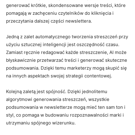
generować krótkie, ⁣skondensowane wersje treści,⁢ które‌
pomagają w zachęceniu⁢ czytelników do‌ kliknięcia i
przeczytania dalszej części ⁣newslettera.
Jedną z zalet automatycznego tworzenia streszczeń przy
użyciu sztucznej ⁢inteligencji‌ jest oszczędność czasu.
Zamiast ręcznie ​redagować każde streszczenie, ​AI może
błyskawicznie przetwarzać treści i⁢ generować skuteczne
podsumowania.⁤ Dzięki temu marketerzy mogą⁢ skupić ⁣się
na⁤ innych aspektach swojej‍ strategii contentowej.
Kolejną ‍zaletą jest spójność. Dzięki jednolitemu‍
algorytmowi⁣ generowania ​streszczeń, ⁣wszystkie
podsumowania w ⁣newsletterze mogą ‌mieć ten sam ton i
styl, co ⁣pomaga w budowaniu rozpoznawalności ⁤marki ⁢i
utrzymaniu spójnego wizerunku.