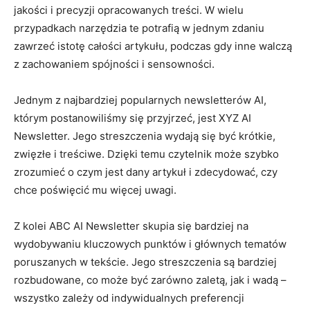
jakości i ⁢precyzji opracowanych⁣ treści. W wielu
przypadkach narzędzia te potrafią w ‍jednym zdaniu
zawrzeć⁣ istotę⁣ całości artykułu, podczas gdy inne walczą⁣
z zachowaniem‍ spójności i sensowności.
Jednym z najbardziej popularnych newsletterów AI,
którym postanowiliśmy ‍się przyjrzeć, jest​ XYZ AI
Newsletter. Jego ‍streszczenia⁤ wydają ⁤się być krótkie,
⁢zwięzłe ‌i treściwe.⁤ Dzięki temu‌ czytelnik może ⁢szybko
⁣zrozumieć o czym jest dany artykuł i zdecydować, czy
chce poświęcić mu więcej uwagi.
Z kolei ABC AI Newsletter skupia się bardziej na⁣
wydobywaniu kluczowych ⁣punktów i głównych tematów
poruszanych​ w ​tekście. Jego‌ streszczenia ⁣są bardziej
rozbudowane, co może być ⁣zarówno ​zaletą, jak i wadą –
⁢wszystko zależy od ‍indywidualnych preferencji