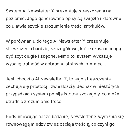
System AI ⁤Newsletter⁢ X prezentuje streszczenia na
poziomie. Jego ‌generowane⁣ opisy są ⁢zwięzłe ‌i⁣ klarowne,
co ułatwia szybkie zrozumienie⁢ treści artykułów.
W porównaniu do‍ tego AI Newsletter ‌Y prezentuje
streszczenia bardziej szczegółowe, które ‌czasami mogą⁣
być zbyt długie i zbędne. Mimo ​to,‍ system wykazuje
⁢wysoką trafność w ​dobraniu⁤ istotnych⁤ informacji.
Jeśli‌ chodzi o AI Newsletter Z, to jego streszczenia
cechują się prostotą ‌i zwięzłością. Jednak w niektórych
przypadkach⁢ system ⁢pomija⁤ istotne szczegóły, co może
utrudnić zrozumienie⁣ treści.
Podsumowując nasze badanie,⁤ Newsletter X wyróżnia ‍się‍
równowagą ⁤między zwięzłością a treścią, co czyni go​