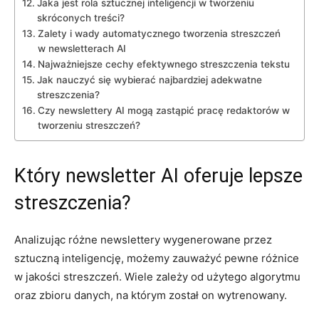
Jaka jest​ rola sztucznej inteligencji ​w tworzeniu
skróconych treści?
Zalety i ⁤wady automatycznego tworzenia ‌streszczeń
‍w‍ newsletterach AI
Najważniejsze cechy efektywnego streszczenia⁢ tekstu
Jak nauczyć⁤ się wybierać ⁢najbardziej ⁣adekwatne
streszczenia?
Czy newslettery ‍AI mogą zastąpić pracę ⁢redaktorów w⁤
tworzeniu streszczeń?
Który​ newsletter AI oferuje ⁤lepsze
streszczenia?
Analizując ⁤różne ⁤newslettery wygenerowane⁣ przez
sztuczną inteligencję, możemy zauważyć pewne różnice
w⁤ jakości streszczeń. Wiele zależy od użytego algorytmu
oraz zbioru ⁢danych, na którym został on​ wytrenowany.