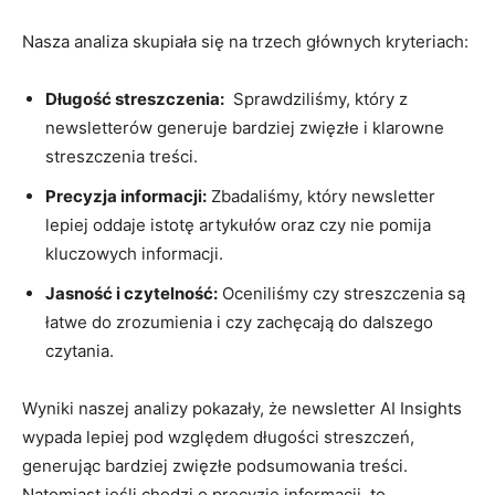
Nasza analiza skupiała się ‌na trzech głównych kryteriach:
Długość streszczenia:
‍ Sprawdziliśmy, który z ​
newsletterów generuje bardziej⁢ zwięzłe‌ i klarowne ​
streszczenia⁣ treści.
Precyzja informacji:
‍Zbadaliśmy,‍ który⁢ newsletter
⁤lepiej oddaje ​istotę​ artykułów ‍oraz czy⁢ nie pomija
kluczowych informacji.
Jasność i czytelność:
Oceniliśmy czy streszczenia są
⁣łatwe⁣ do zrozumienia i czy zachęcają do dalszego
⁢czytania.
Wyniki naszej analizy ⁢pokazały, że newsletter AI Insights⁢
wypada ⁤lepiej pod względem długości streszczeń,
generując bardziej​ zwięzłe podsumowania ‌treści.
Natomiast jeśli chodzi⁤ o precyzję informacji, to