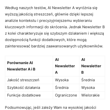
Według‍ naszych‌ testów, AI Newsletter A wyróżnia się
wyższą jakością⁣ streszczeń, ​głównie dzięki lepszej
analizie kontekstu i precyzyjniejszemu wybieraniu
⁣kluczowych informacji ‌do skrócenia. Jednak Newsletter B
z kolei⁣ charakteryzuje się szybszym działaniem‌ i większą ​
dostępnością funkcji ‌dodatkowych, które⁢ mogą
zainteresować bardziej zaawansowanych użytkowników.
AI
AI
Porównanie AI
Newsletter
⁤Newsletter
Newsletter‌ A ‍i B
A
‌B
Jakość streszczeń
Wysoka
Średnia
Szybkość działania
Średnia
Wysoka
Funkcje dodatkowe
Ograniczone
Wielorakie
Podsumowując, jeśli zależy ‌Wam na wysokiej jakości