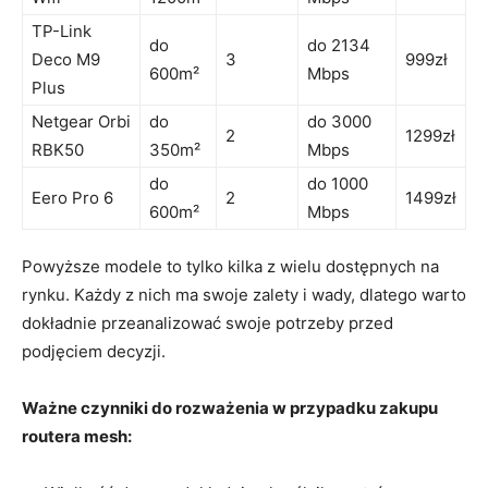
TP-Link
do
do 2134
Deco M9
3
999zł
600m²
Mbps
Plus
Netgear Orbi
do
do 3000
2
1299zł
RBK50
350m²
Mbps
do
do 1000
Eero Pro 6
2
1499zł
600m²
Mbps
Powyższe modele to tylko kilka z wielu dostępnych na
rynku. Każdy z nich ma swoje zalety i wady, dlatego warto
dokładnie przeanalizować swoje potrzeby przed
podjęciem decyzji.
Ważne czynniki do rozważenia w przypadku zakupu
routera mesh: