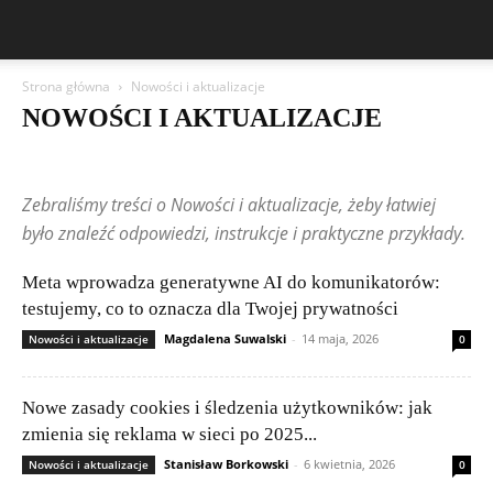
Strona główna
Nowości i aktualizacje
NOWOŚCI I AKTUALIZACJE
5G i przyszłość łączności
AI w praktyce
AI w przemyśle
Bezpieczny użytkownik
Chmura i usługi online
DevOps i CICD
Zebraliśmy treści o Nowości i aktualizacje, żeby łatwiej
Etyka AI i prawo
Frameworki i biblioteki
Gadżety i nowinki technologiczne
Historia informatyki
było znaleźć odpowiedzi, instrukcje i praktyczne przykłady.
Incydenty i ataki
IoT – Internet Rzeczy
Języki programowania
Kariera w IT
Legalność i licencjonowanie oprogramowania
Meta wprowadza generatywne AI do komunikatorów:
Machine Learning
Nowinki technologiczne
Nowości i aktualizacje
testujemy, co to oznacza dla Twojej prywatności
Open source i projekty społecznościowe
Poradniki dla początkujących
Poradniki i tutoriale
Porównania i rankingi
Przyszłość technologii
Magdalena Suwalski
-
14 maja, 2026
Nowości i aktualizacje
0
Publikacje czytelników
Sieci komputerowe
Składanie komputerów
Startupy i innowacje
Szyfrowanie i VPN
Testy i recenzje sprzętu
Wydajność i optymalizacja systemów
Zagrożenia w sieci
Nowe zasady cookies i śledzenia użytkowników: jak
zmienia się reklama w sieci po 2025...
Stanisław Borkowski
-
6 kwietnia, 2026
Nowości i aktualizacje
0