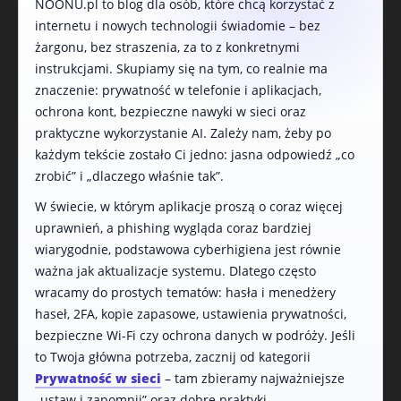
NOONU.pl to blog dla osób, które chcą korzystać z
internetu i nowych technologii świadomie – bez
żargonu, bez straszenia, za to z konkretnymi
instrukcjami. Skupiamy się na tym, co realnie ma
znaczenie: prywatność w telefonie i aplikacjach,
ochrona kont, bezpieczne nawyki w sieci oraz
praktyczne wykorzystanie AI. Zależy nam, żeby po
każdym tekście zostało Ci jedno: jasna odpowiedź „co
zrobić” i „dlaczego właśnie tak”.
W świecie, w którym aplikacje proszą o coraz więcej
uprawnień, a phishing wygląda coraz bardziej
wiarygodnie, podstawowa cyberhigiena jest równie
ważna jak aktualizacje systemu. Dlatego często
wracamy do prostych tematów: hasła i menedżery
haseł, 2FA, kopie zapasowe, ustawienia prywatności,
bezpieczne Wi-Fi czy ochrona danych w podróży. Jeśli
to Twoja główna potrzeba, zacznij od kategorii
Prywatność w sieci
– tam zbieramy najważniejsze
„ustaw i zapomnij” oraz dobre praktyki.