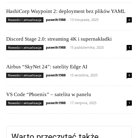
HashiCorp Waypoint 2: deployment bez plików YAML
pawelh1988
-
13 listopada, 2025
Nowości i aktualizacje
0
Discord Stage 2.0: streaming 4K i supernakładki
pawelh1988
-
15 października, 2025
Nowości i aktualizacje
1
Airbus “SkyNet 24”: satelity Edge AI
pawelh1988
-
15 września, 2025
Nowości i aktualizacje
0
VS Code “Phoenix” – satelita w panelu
pawelh1988
-
17 sierpnia, 2025
Nowości i aktualizacje
1
Warto przeczytać także